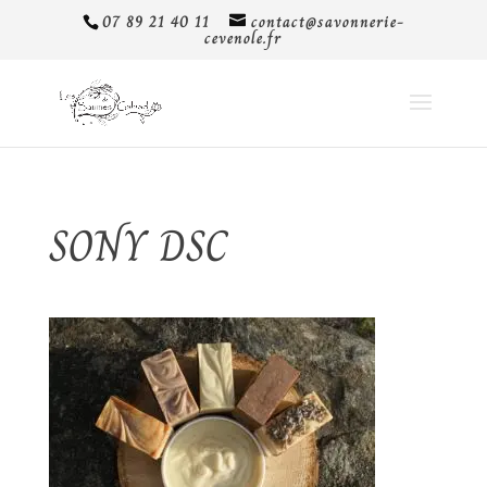
07 89 21 40 11
contact@savonnerie-
cevenole.fr
SONY DSC